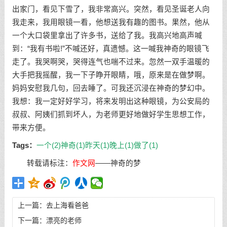
出家门，看见下雪了，我非常高兴。突然，看见圣诞老人向
我走来，我用眼镜一看，他想送我有趣的图书。果然，他从
一个大口袋里拿出了许多书，送给了我。我高兴地高声喊
到：“我有书啦!”不喊还好，真遗憾。这一喊我神奇的眼镜飞
走了。我哭啊哭，哭得连气也喘不过来。忽然一双手温暖的
大手把我摇醒，我一下子睁开眼睛，哦，原来是在做梦啊。
妈妈安慰我几句，回去睡了。可我还沉浸在神奇的梦幻中。
我想：我一定好好学习，将来发明出这种眼镜，为公安局的
叔叔、阿姨们抓到坏人，为老师更好地做好学生思想工作，
带来方便。
Tags：
一个(2)
神奇(1)
昨天(1)
晚上(1)
做了(1)
转载请标注：
作文网
——
神奇的梦
上一篇：
去上海看爸爸
下一篇：
漂亮的老师