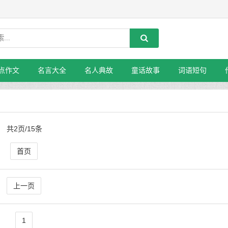
点作文
名言大全
名人典故
童话故事
词语短句
共2页/15条
首页
上一页
1