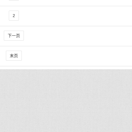
2
下一页
末页