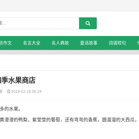
点作文
名言大全
名人典故
童话故事
词语短句
四季水果商店
理
2019-01-16 06:24
多的水果。
澄澄的鸭梨，紫莹莹的葡萄，还有弯弯的香蕉，圆溜溜的大西瓜