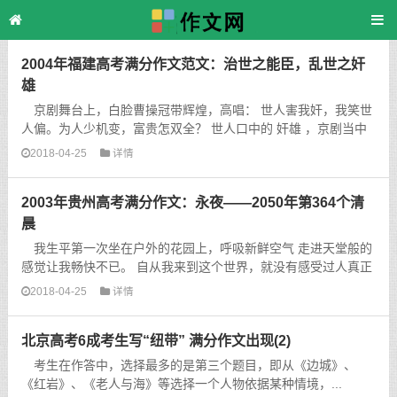
主页
>
TAG标签
> 高考
2004年福建高考满分作文范文：治世之能臣，乱世之奸
雄
京剧舞台上，白脸曹操冠带辉煌，高唱： 世人害我奸，我笑世
人偏。为人少机变，富贵怎双全？ 世人口中的 奸雄 ，京剧当中
的白脸，《三国演义》里的无数典故，把曹操堆砌成奸诈的...
2018-04-25
详情
2003年贵州高考满分作文：永夜——2050年第364个清
晨
我生平第一次坐在户外的花园上，呼吸新鲜空气 走进天堂般的
感觉让我畅快不已。 自从我来到这个世界，就没有感受过人真正
活着的感觉，每天面对的就只有枯燥的书本物理公式，那...
2018-04-25
详情
北京高考6成考生写“纽带” 满分作文出现(2)
考生在作答中，选择最多的是第三个题目，即从《边城》、
《红岩》、《老人与海》等选择一个人物依据某种情境，...