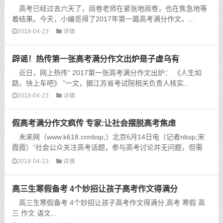
高考已经过去六天了，阅卷老师在紧张地阅卷，也在焦急地等
着结果。今天，小编觅得了2017年第一篇高考满分作文，...
2018-04-23
详情
辟谣！热传第一张高考满分作文出炉是子虚乌有
近日，网上热传“ 2017第一张高考满分作文出炉： 《人生如
路，快上车吧》 ”一文，据江苏省考试院相关负责人核实...
2018-04-23
详情
假高考满分作文疯传 专家:让社会摆脱高考焦虑
未来网（www.k618.cnnbsp;）北京6月14日电（记者nbsp;宋
霞霞）“社会公众关注高考话题，参与高考讨论并无问题，但需
要...
2018-04-23
详情
高三生寒假备考 4个妙招让孩子高考作文得满分
高三生寒假备考 4个妙招让孩子高考作文得满分,高考 寒假 高
三 作文 语文...