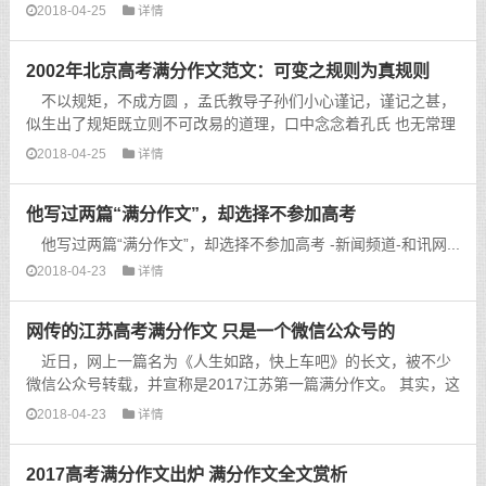
2018-04-25
详情
2002年北京高考满分作文范文：可变之规则为真规则
不以规矩，不成方圆 ，孟氏教导子孙们小心谨记，谨记之甚，
似生出了规矩既立则不可改易的道理，口中念念着孔氏 也无常理
的教诲却终究没有大行变法的胆量。 记得黑格尔似曾有关...
2018-04-25
详情
他写过两篇“满分作文”，却选择不参加高考
他写过两篇“满分作文”，却选择不参加高考 -新闻频道-和讯网...
2018-04-23
详情
网传的江苏高考满分作文 只是一个微信公众号的
近日，网上一篇名为《人生如路，快上车吧》的长文，被不少
微信公众号转载，并宣称是2017江苏第一篇满分作文。 其实，这
篇长文并非高考考生所写，早在6月8日举办的扬子晚报高考...
2018-04-23
详情
2017高考满分作文出炉 满分作文全文赏析